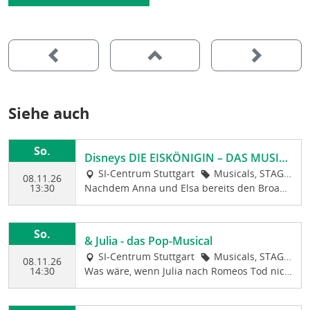
Siehe auch
So.
Disneys DIE EISKÖNIGIN – DAS MUSIC
AL
SI-Centrum Stuttgart
Musicals, STAGE
08.11.26
13:30
Nachdem Anna und Elsa bereits den Broad
ENTERTAINMENT, T
way erobert haben, wird die spektakuläre M
opangebot
usical Adaption, eines der erfolgreichsten A
nimationsfilme aller Zeiten, endlich auch ab
So.
& Julia - das Pop-Musical
November 2024 in Stuttgart Abend für Aben
SI-Centrum Stuttgart
Musicals, STAGE
d das Publikum begeistern. Disneys DIE EISK
08.11.26
14:30
Was wäre, wenn Julia nach Romeos Tod nich
ENTERTAINMENT, T
ÖNIGIN ist die Geschichte zweier Schwester
t sterben würde – sondern eine zweite Chan
opangebot
n, die ungleicher nicht sein könnten und doc
ce auf das Leben und die Liebe bekäme? Ge
h untrennbar miteinander verbunden sind.