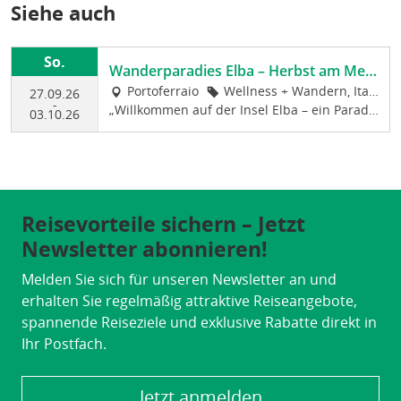
Siehe auch
So.
Wanderparadies Elba – Herbst am Mee
r
Portoferraio
Wellness + Wandern, Itali
27.09.26
-
„Willkommen auf der Insel Elba – ein Paradi
en
03.10.26
es für Wanderfreunde! Zwischen türkisblaue
n Buchten, grünen Hügeln und duftender M
acchia erleben Sie die mediterrane Schönhe
it der Toskana-Insel aktiv und entspannt. Un
sere geführten Wanderungen führen Sie zu
Reisevorteile sichern – Jetzt
den schönsten Küstenpfaden und Aus-sicht
spunkten, vorbei an malerischen Dörfern un
Newsletter abonnieren!
d historischen Stätten. Genießen Sie spektak
Melden Sie sich für unseren Newsletter an und
uläre Panoramen, die Nähe zum Meer und d
ie italienische Lebensart!
erhalten Sie regelmäßig attraktive Reiseangebote,
spannende Reiseziele und exklusive Rabatte direkt in
Ihr Postfach.
Jetzt anmelden