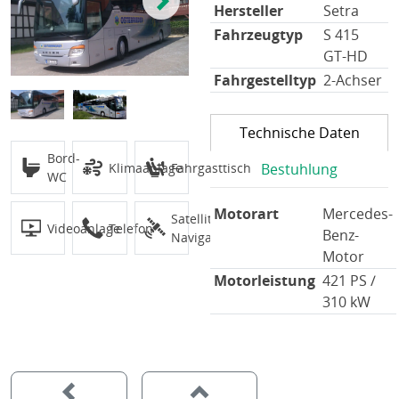
Hersteller
Setra
Fahrzeugtyp
S 415
GT-HD
Fahrgestelltyp
2-Achser
Technische Daten
Bord-
Klimaanlage
Fahrgasttisch
Bestuhlung
WC
Motorart
Mercedes-
Satelliten-
Videoanlage
Telefon
Benz-
Navigation
Motor
Motorleistung
421 PS /
310 kW