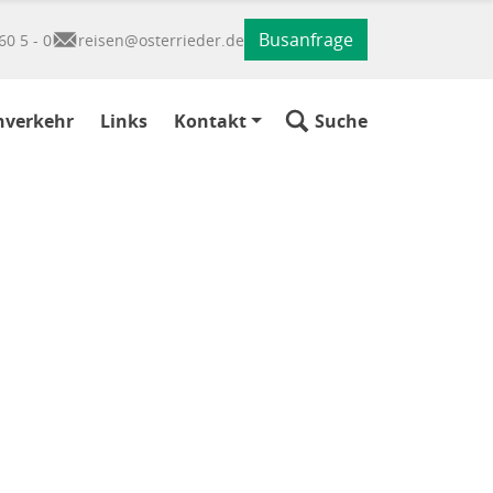
Busanfrage
60 5 - 0
reisen@osterrieder.de
nverkehr
Links
Kontakt
Suche