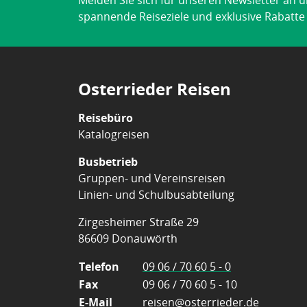
Melden Sie sich für unseren Newsletter an u
spannende Reiseziele und exklusive Rabatte d
Osterrieder Reisen
Reisebüro
Katalogreisen
Busbetrieb
Gruppen- und Vereinsreisen
Linien- und Schulbusabteilung
Zirgesheimer Straße 29
86609 Donauwörth
Telefon
09 06 / 70 60 5 - 0
Fax
09 06 / 70 60 5 - 10
E-Mail
reisen@osterrieder.de