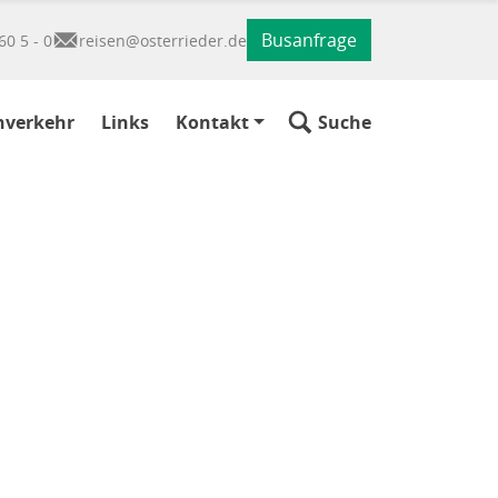
Busanfrage
60 5 - 0
reisen@osterrieder.de
nverkehr
Links
Kontakt
Suche