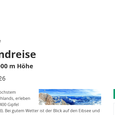
e
ndreise
000 m Höhe
26
höchstem
hlands, erleben
400 Gipfel
d). Bei gutem Wetter ist der Blick auf den Eibsee und