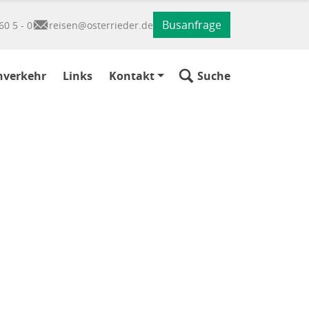
Busanfrage
60 5 - 0
reisen@osterrieder.de
nverkehr
Links
Kontakt
Suche