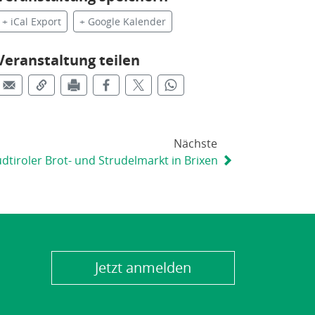
+ iCal Export
+ Google Kalender
Veranstaltung teilen
Nächste
dtiroler Brot- und Strudelmarkt in Brixen
Jetzt anmelden