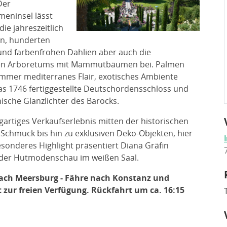
Der
eninsel lässt
ie jahreszeitlich
en, hunderten
nd farbenfrohen Dahlien aber auch die
lten Arboretums mit Mammutbäumen bei. Palmen
Sommer mediterranes Flair, exotisches Ambiente
as 1746 fertiggestellte Deutschordensschloss und
nische Glanzlichter des Barocks.
igartiges Verkaufserlebnis mitten der historischen
chmuck bis hin zu exklusiven Deko-Objekten, hier
besonderes Highlight präsentiert Diana Gräfin
 der Hutmodenschau im weißen Saal.
nach Meersburg - Fähre nach Konstanz und
 zur freien Verfügung. Rückfahrt um ca. 16:15