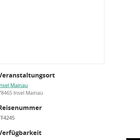
Veranstaltungsort
Insel Mainau
78465 Insel Mainau
Reisenummer
TF4245
Verfügbarkeit