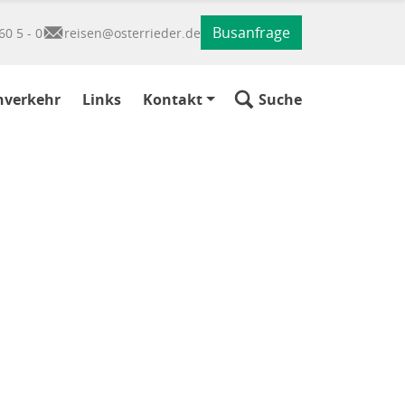
Busanfrage
60 5 - 0
reisen@osterrieder.de
nverkehr
Links
Kontakt
Suche