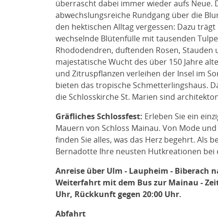
überrascht dabei immer wieder aufs Neue. 
abwechslungsreiche Rundgang über die Blum
den hektischen Alltag vergessen: Dazu trägt d
wechselnde Blütenfülle mit tausenden Tulp
Rhododendren, duftenden Rosen, Stauden u
majestätische Wucht des über 150 Jahre a
und Zitruspflanzen verleihen der Insel im 
bieten das tropische Schmetterlingshaus. D
die Schlosskirche St. Marien sind architekto
Gräfliches Schlossfest:
Erleben Sie ein einz
Mauern von Schloss Mainau. Von Mode und S
finden Sie alles, was das Herz begehrt. Als 
Bernadotte Ihre neusten Hutkreationen bei
Anreise über Ulm - Laupheim - Biberach 
Weiterfahrt mit dem Bus zur Mainau - Zeit
Uhr, Rückkunft gegen 20:00 Uhr.
Abfahrt